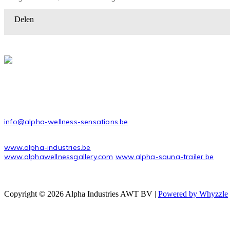
Delen
ALPHA INDUSTRIES AWT BVBA
Stadsheide 27
3500 Hasselt Belgium
CONTACT
info@alpha-wellness-sensations.be
USEFUL LINKS
www.alpha-industries.be
www.alphawellnessgallery.com
www.alpha-sauna-trailer.be
Copyright © 2026 Alpha Industries AWT BV |
Powered by Whyzzle