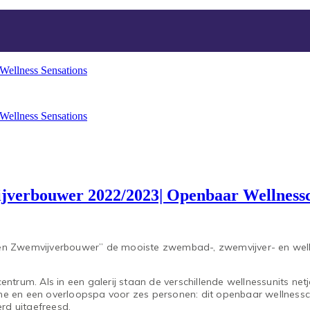
jverbouwer 2022/2023| Openbaar Wellnessc
 en Zwemvijverbouwer” de mooiste zwembad-, zwemvijver- en welln
entrum. Als in een galerij staan de verschillende wellnessunits n
he en een overloopspa voor zes personen: dit openbaar wellnessce
erd uitgefreesd.