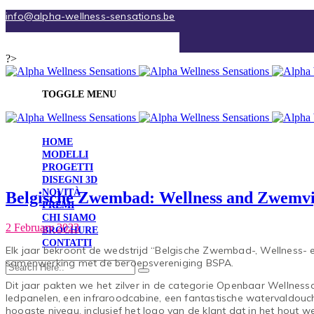
info@alpha-wellness-sensations.be
Italiano
?>
TOGGLE MENU
HOME
MODELLI
PROGETTI
DISEGNI 3D
NOVITÀ
Belgische Zwembad: Wellness and Zwemvi
PREMI
CHI SIAMO
2 February 2023
BROCHURE
CONTATTI
Elk jaar bekroont de wedstrijd “Belgische Zwembad-, Wellness-
samenwerking met de beroepsvereniging BSPA.
Dit jaar pakten we het zilver in de categorie Openbaar Wellnessc
ledpanelen, een infraroodcabine, een fantastische watervaldouc
hoogste niveau, inclusief het logo van de klant dat in het hout w